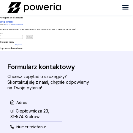
Skip
to
Kategoria:
Bez kategorii
content
Witaj, świecie!
Posted on
2022-11-22
by
belka23cv@gmail.com
Witamy w WordPressie. To jest twój pierwszy wpis. Edytuj go lub usuń, a następnie zacznij pisać!
Szukaj
Szukaj
Ostatnie wpisy
Witaj, świecie!
Najnowsze komentarze
Formularz kontaktowy
Chcesz zapytać o szczegóły?
Skontaktuj się z nami, chętnie odpowiemy
na Twoje pytania!
Adres
ul. Ciepłownicza 23,
31-574 Kraków
Numer telefonu: